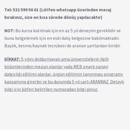
Tel: 532 599 56 01 (Lütfen whatsapp üzerinden mesaj
bırakınız, size en kısa sürede dönüş yapılacaktır)
NOT:
Bu kursa katılmak için en az 5 yıl deneyim gereklidir ve
bunu belgelemek için en eski dalış belgesine bakılmaktadır.
Başlık, kesme/kaynak tecrübesi de aranan şartlardan biridir.
DİKKAT:
5 yılını doldurmayan ama üniversitelerin ilgili
bölümlerinden mezun olanlar yada MEB onaylı sanayi
dalgıçlığı eğitimi alanlar, örgün eğitimin tanınması programı
kapsamına girerler ve bu durumda 5 yıl şartı ARANMAZ. Detaylı
bilgi için lütfen belirtilen numaradan bilgi alınız.