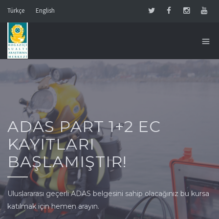
Türkçe
English
ADAS PART 1+2 EC
KAYITLARI
BAŞLAMIŞTIR!
Uluslararası geçerli ADAS belgesini sahip olacağınız bu kursa
katılmak için hemen arayın.