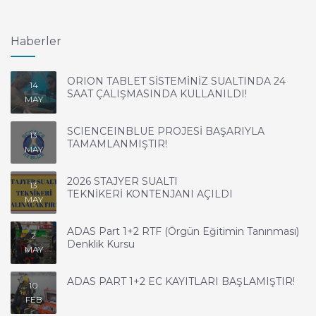
Haberler
ORION TABLET SİSTEMİNİZ SUALTINDA 24
14
SAAT ÇALIŞMASINDA KULLANILDI!
MAY
SCIENCEINBLUE PROJESİ BAŞARIYLA
13
TAMAMLANMIŞTIR!
MAY
2026 STAJYER SUALTI
13
TEKNİKERİ KONTENJANI AÇILDI
MAY
ADAS Part 1+2 RTF (Örgün Eğitimin Tanınması)
2
Denklik Kursu
MAY
ADAS PART 1+2 EC KAYITLARI BAŞLAMIŞTIR!
10
FEB